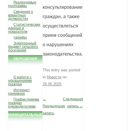
Реализуемые
программы
консультирование
Сведения о
вакантных
граждан, а также
должностях
Статистические
осуществляться
данные и
показатели
прием сообщений
тарифы
Электронный
о нарушениях
бюджет сельского
поселения
законодательства.
ОБРАЩЕНИЯ
ГРАЖДАН
This entry was posted
in
Новости
on
О работе с
обращениями
26.05.2025
.
граждан
Интернет
приемная
←
Следующая
График приема
Post navigation
граждан
Предыдущая
запись
→
руководителями
запись
МУНИЦИПАЛЬНЫЕ
УСЛУГИ И
ФУНКЦИИ