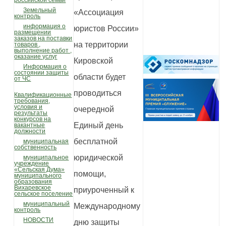
российской семьи
Земельный
«Ассоциация
контроль
информация о
юристов России»
размещении
заказов на поставки
на территории
товаров ,
выполнение работ ,
оказание услуг
Кировской
Информация о
состоянии защиты
области будет
от ЧС
проводиться
Квалификационные
требования,
условия и
очередной
результаты
конкурсов на
Единый день
вакантные
должности
бесплатной
муниципальная
собственность
юридической
муниципальное
учреждение
«Сельская Дума»
помощи,
муниципального
образования
Вихаревское
приуроченный к
сельское поселение
муниципальный
Международному
контроль
НОВОСТИ
дню защиты