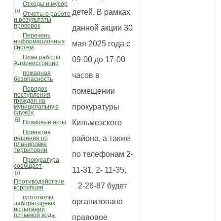
Отходы и мусор
детей. В рамках
Отчеты о работе
и результаты
проверок
данной акции 30
Перечень
информационных
мая 2025 года с
систем
План работы
09-00 до 17-00
Администрации
пожарная
часов в
безопасность
Порядок
помещении
поступления
граждан на
прокуратуры
муниципальную
службу
Кильмезского
Правовые акты
Принятие
района, а также
решения по
планировке
территории
по телефонам 2-
Прокуратура
сообщает
11-31, 2- 11-35,
Противодействие
2-26-87 будет
коррупции
протоколы
организовано
лабораторных
испытаний
питьевой воды
правовое