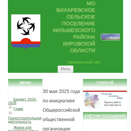
МО
ВИХАРЕВСКОЕ
СЕЛЬСКОЕ
ПОСЕЛЕНИЕ
КИЛЬМЕЗСКОГО
РАЙОНА
КИРОВСКОЙ
ОБЛАСТИ
официальный сайт
Skip to content
Menu
МЕНЮ
ГОЛОСУЙ
30 мая 2025 года
Бюджет 2026-
по инициативе
2028
Глава
Общероссийской
СЧЕТЧИК ПОСЕЩЕНИЙ
Градостроительная
общественной
деятельность
Жилье для
организации