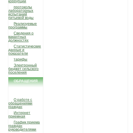
коррупции
протоколы
лабораторных
испытаний
питьевой воды
Реализуемые
программы
Сведения о
вакантных
должностях
Статистические
данные и
показатели
тарифы
Электронный
бюджет сельского
поселения
ОБРАЩЕНИЯ
ГРАЖДАН
О работе с
обращениями
граждан
Интернет
приемная
График приема
граждан
руководителями