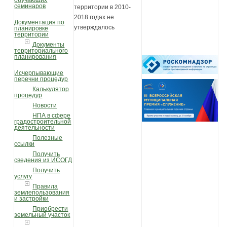
обучающих
семинаров
территории в 2010-
2018 годах не
Документация по
утверждалось
планировке
территории
Документы
территориального
планирования
Исчерпывающие
перечни процедур
Калькулятор
процедур
Новости
НПА в сфере
градостроительной
деятельности
Полезные
ссылки
Получить
сведения из ИСОГД
Получить
услугу
Правила
землепользования
и застройки
Приобрести
земельный участок