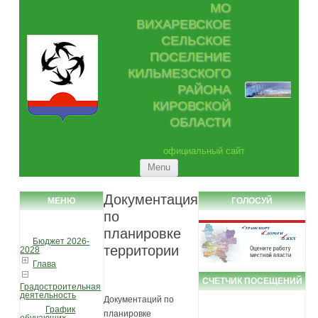
МО
ВИХАРЕВСКОЕ
СЕЛЬСКОЕ
ПОСЕЛЕНИЕ
КИЛЬМЕЗСКОГО
РАЙОНА
КИРОВСКОЙ
ОБЛАСТИ
официальный сайт
Skip to content
Menu
Документация
МЕНЮ
ГОЛОСУЙ
по
планировке
Бюджет 2026-
территории
2028
Глава
СЧЕТЧИК ПОСЕЩЕНИЙ
Градостроительная
деятельность
Документаций по
График
планировке